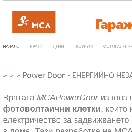
НАЧАЛО
ВРАТИ
ЦЕНИ
ШОУРУМ
ФОТОГАЛЕРИ
Power Door
- ЕНЕРГИЙНО НЕ
Вратата
МСАPowerDoor
използв
фотоволтаични клетки
, които
електричество за задвижването й
в дома. Тази разработка на МСА