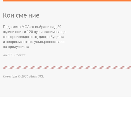
Кои сме ние
Под името МСА са събрани над 29
години опит и 120 души, занимаващи
се с производството, дистрибуцията
и непрекъснатото усъвършенстване
на продукцията
ANPC
Cookies
|
Copyright © 2026 Milca SRL