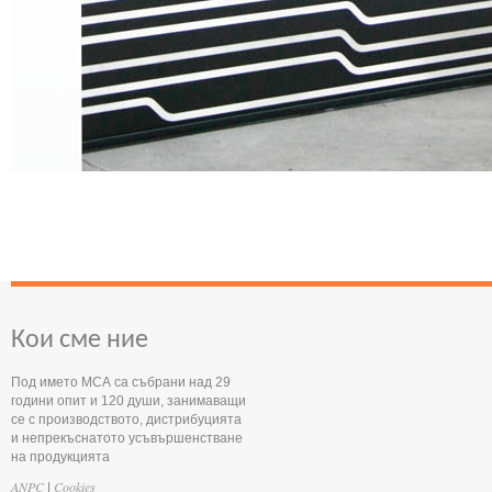
Кои сме ние
Под името МСА са събрани над 29
години опит и 120 души, занимаващи
се с производството, дистрибуцията
и непрекъснатото усъвършенстване
на продукцията
ANPC
Cookies
|