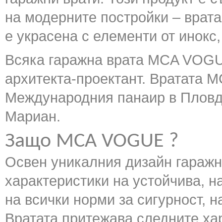
на модерните постройки – врата 
е украсена с елементи от инок
Всяка гаражна врата MCA VOGUE
архитекта-проектант. Вратата М
Международния панаир в Пловди
Мариан.
Защо MCA VOGUE ?
Освен уникалния дизайн гараж
характеристики на устойчива, н
на всички норми за сигурност, 
Вратата притежава следните ха